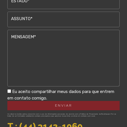
ESTADO*
ASSUNTO*
MENSAGEM*
Eu aceito compartilhar meus dados para que entrem
em contato comigo.
Ao clicar no botão acima, concordo com o uso de informações pessoais, de acordo com a
Política de Privacidade
da Beckhauser. Por se
tratar de um formulário solicitando contato, precisamos que autorize nosso time a entrar em contato com você.
T.: (44) 3142-1060